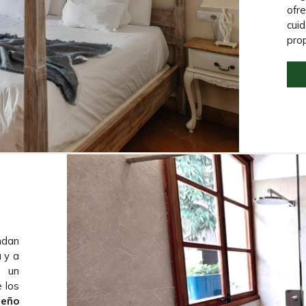
ofr
cui
prop
ndan
a y a
 un
 los
ueño