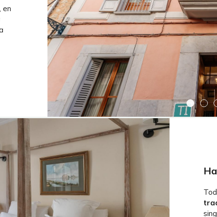
, en
a
la
Ha
Tod
tra
sin