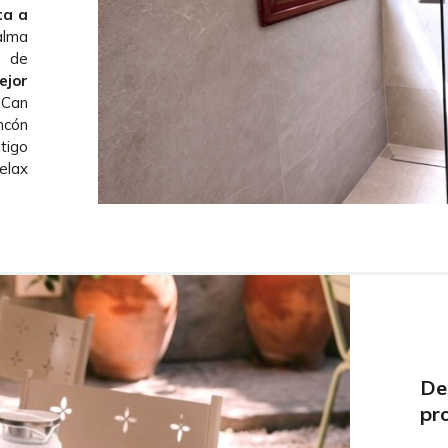
ta a
alma
) de
ejor
Can
incón
tigo
elax
De
pr